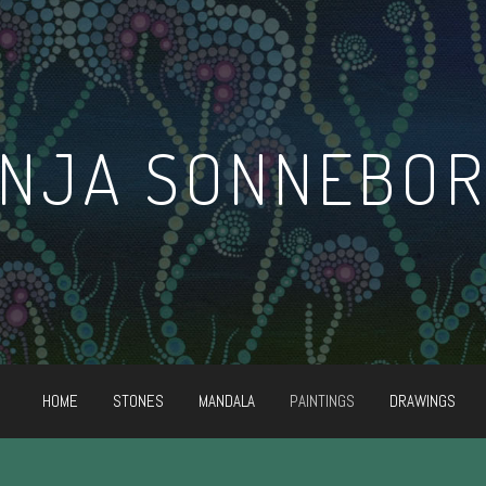
NJA SONNEBO
HOME
STONES
MANDALA
PAINTINGS
DRAWINGS